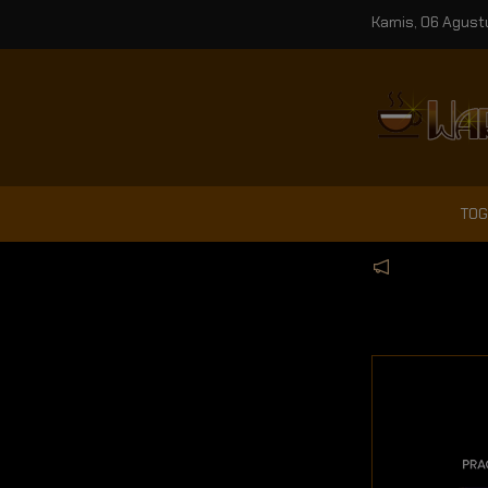
Kamis, 06 Agustu
TOG