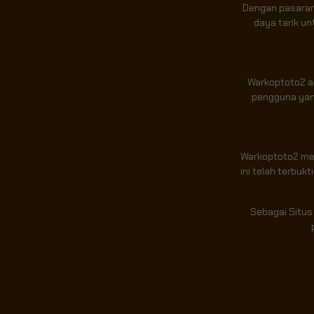
Dengan pasaran 
daya tarik un
Warkoptoto2 ad
pengguna yang
Warkoptoto2 men
ini telah terbu
Sebagai Situs